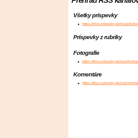
Prehľad RSS kanálo
Všetky príspevky
https://kfza.estranky.sk/rss/article
Príspevky z rubriky
Fotografie
https://kfza.estranky.sk/rss/photo
Komentáre
https://kfza.estranky.sk/rss/comm