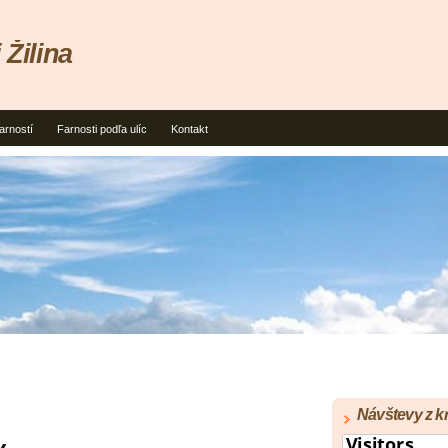
 Žilina
arností
Farnosti podľa ulíc
Kontakt
Návštevy z kr