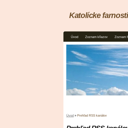
Katolícke farnosti
Úvod
Zoznam kňazov
Zoznam f
Úvod
»
Prehľad RSS kanálov