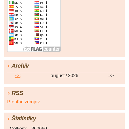
Archív
<<
august / 2026
>>
RSS
Prehľad zdrojov
Štatistiky
Celkom:
360660