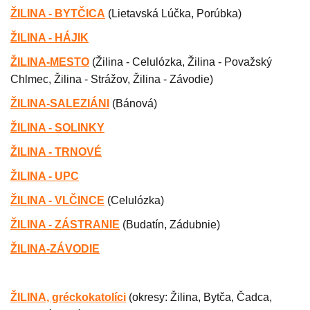
ŽILINA - BYTČICA
(Lietavská Lúčka, Porúbka)
ŽILINA - HÁJIK
ŽILINA-MESTO
(
Žilina - Celulózka, Žilina - Považský
Chlmec, Žilina - Strážov, Žilina - Závodie)
ŽILINA-SALEZIÁNI
(
Bánová)
ŽILINA - SOLINKY
ŽILINA - TRNOVÉ
ŽILINA - UPC
ŽILINA - VLČINCE
(
Celulózka
)
ŽILINA - ZÁSTRANIE
(
Budatín, Zádubnie)
ŽILINA-ZÁVODIE
ŽILINA, gréckokatolíci
(
okresy: Žilina, Bytča, Čadca,