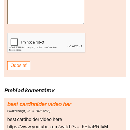
Prehľad komentárov
best cardholder video her
(
Walterneign
,
23. 3. 2023
6:55
)
best cardholder video here
https://www.youtube.com/watch?v=_6SbaPRllxM