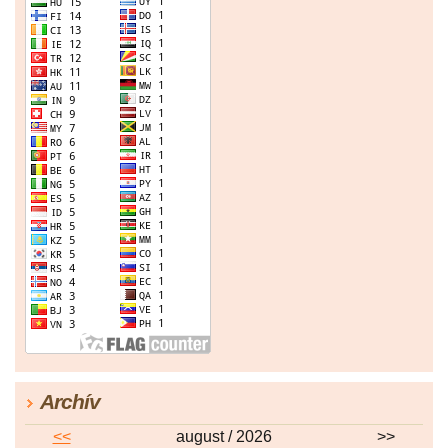
Archív
<<
august / 2026
>>