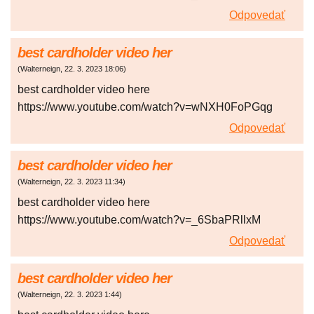
Odpovedať
best cardholder video her
(
Walterneign
,
22. 3. 2023
18:06
)
best cardholder video here
https://www.youtube.com/watch?v=wNXH0FoPGqg
Odpovedať
best cardholder video her
(
Walterneign
,
22. 3. 2023
11:34
)
best cardholder video here
https://www.youtube.com/watch?v=_6SbaPRllxM
Odpovedať
best cardholder video her
(
Walterneign
,
22. 3. 2023
1:44
)