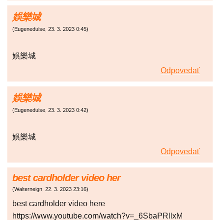
娛樂城
(
Eugenedulse
,
23. 3. 2023
0:45
)
娛樂城
Odpovedať
娛樂城
(
Eugenedulse
,
23. 3. 2023
0:42
)
娛樂城
Odpovedať
best cardholder video her
(
Walterneign
,
22. 3. 2023
23:16
)
best cardholder video here
https://www.youtube.com/watch?v=_6SbaPRllxM