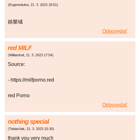
(
Eugenedulse
,
21. 3. 2023
18:51
)
娛樂城
Odpovedať
red MILF
(
Williamhaf
,
21. 3. 2023
17:54
)
Source:
- https://milfporno.red
red Porno
Odpovedať
nothing special
(
TobiasVak
,
21. 3. 2023
15:30
)
thank you very much