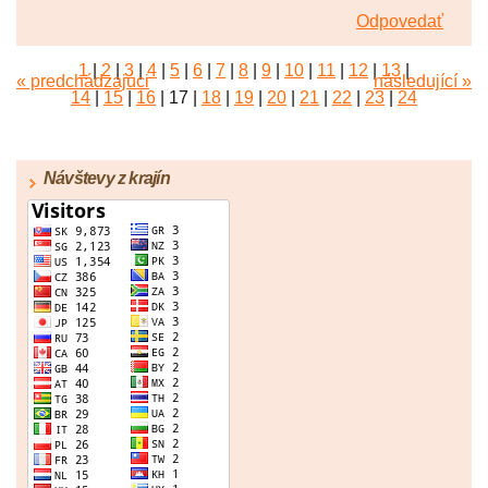
Odpovedať
1
|
2
|
3
|
4
|
5
|
6
|
7
|
8
|
9
|
10
|
11
|
12
|
13
|
« predchádzajúci
následující »
14
|
15
|
16
|
17
|
18
|
19
|
20
|
21
|
22
|
23
|
24
|
25
|
26
|
27
|
28
|
29
|
30
|
31
|
32
|
33
|
34
|
35
|
36
|
37
|
38
|
39
|
40
|
41
|
42
|
43
|
44
|
45
Návštevy z krajín
|
46
|
47
|
48
|
49
|
50
|
51
|
52
|
53
|
54
|
55
|
56
|
57
|
58
|
59
|
60
|
61
|
62
|
63
|
64
|
65
|
66