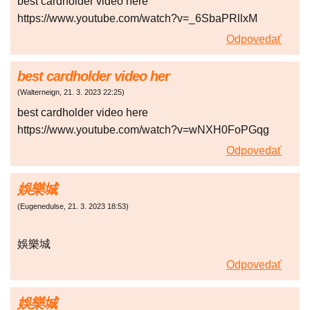
best cardholder video here
https://www.youtube.com/watch?v=_6SbaPRllxM
Odpovedať
best cardholder video her
(
Walterneign
,
21. 3. 2023
22:25
)
best cardholder video here
https://www.youtube.com/watch?v=wNXH0FoPGqg
Odpovedať
娛樂城
(
Eugenedulse
,
21. 3. 2023
18:53
)
娛樂城
Odpovedať
娛樂城