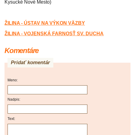
Kysucké Nové Mesto)
ŽILINA - ÚSTAV NA VÝKON V
Ä
ZBY
ŽILINA - VOJENSKÁ FARNOSŤ SV. DUCHA
Komentáre
Pridať komentár
Meno:
Nadpis:
Text: