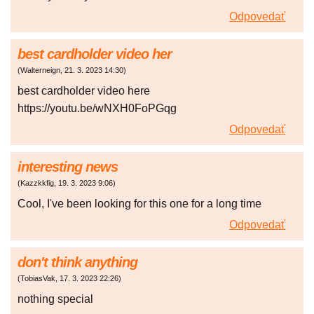
Odpovedať
best cardholder video her
(
Walterneign
,
21. 3. 2023
14:30
)
best cardholder video here
https://youtu.be/wNXH0FoPGqg
Odpovedať
interesting news
(
Kazzkkfig
,
19. 3. 2023
9:06
)
Cool, I've been looking for this one for a long time
Odpovedať
don't think anything
(
TobiasVak
,
17. 3. 2023
22:26
)
nothing special