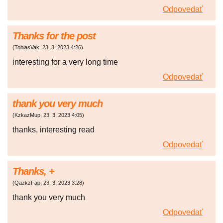
Odpovedať
Thanks for the post
(
TobiasVak
,
23. 3. 2023
4:26
)
interesting for a very long time
Odpovedať
thank you very much
(
KzkazMup
,
23. 3. 2023
4:05
)
thanks, interesting read
Odpovedať
Thanks, +
(
QazkzFap
,
23. 3. 2023
3:28
)
thank you very much
Odpovedať