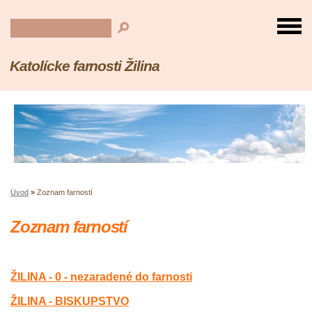
Katolícke farnosti Žilina
Úvod
»
Zoznam farností
Zoznam farností
ŽILINA - 0 - nezaradené do farnosti
ŽILINA - BISKUPSTVO