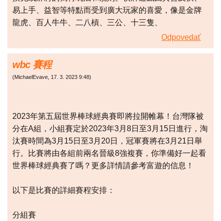
易上手、益智等特點而受到廣大玩家的喜愛，像是金牌
龍虎、百人牛牛、二八槓、三公、十三隻、
Odpovedať
wbc 賽程
(
MichaelEvave
,
17. 3. 2023
9:48
)
2023年第五屆世界棒球經典賽即將拉開帷幕！台灣隊被
分在A組，小組賽定於2023年3月8日至3月15日進行，淘
汰賽時間為3月15日至3月20日，冠軍賽將在3月21日舉
行。比賽將由各組前兩名晉級8強複賽，你準備好一起看
世界棒球經典賽了嗎？更多詳情請參考富遊的信息！
以下是比賽的詳細賽程安排：
分組賽