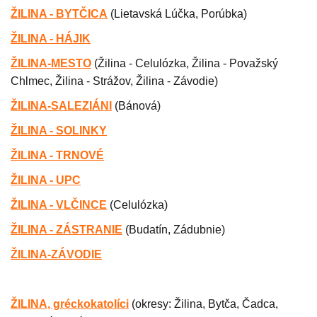
ŽILINA - BYTČICA
(Lietavská Lúčka, Porúbka)
ŽILINA - HÁJIK
ŽILINA-MESTO
(
Žilina - Celulózka, Žilina - Považský
Chlmec, Žilina - Strážov, Žilina - Závodie)
ŽILINA-SALEZIÁNI
(
Bánová)
ŽILINA - SOLINKY
ŽILINA - TRNOVÉ
ŽILINA - UPC
ŽILINA - VLČINCE
(
Celulózka
)
ŽILINA - ZÁSTRANIE
(
Budatín, Zádubnie)
ŽILINA-ZÁVODIE
ŽILINA, gréckokatolíci
(
okresy: Žilina, Bytča, Čadca,